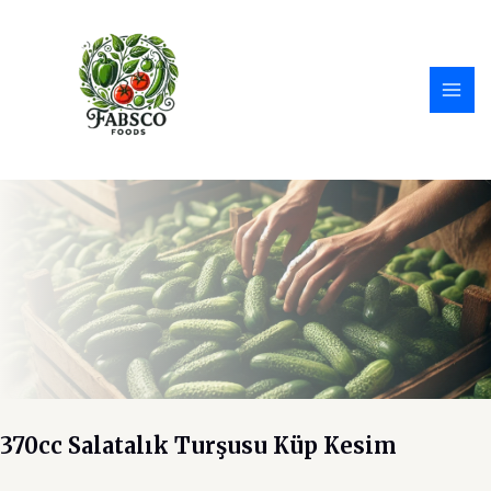
İçeriğe
atla
MAI
ME
370cc Salatalık Turşusu Küp Kesim