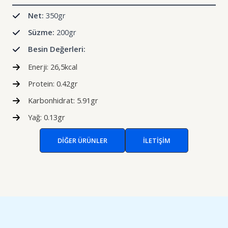
Net:
350gr
Süzme:
200gr
Besin Değerleri:
Enerji: 26,5kcal
Protein: 0.42gr
Karbonhidrat: 5.91gr
Yağ: 0.13gr
DIĞER ÜRÜNLER
İLETIŞIM